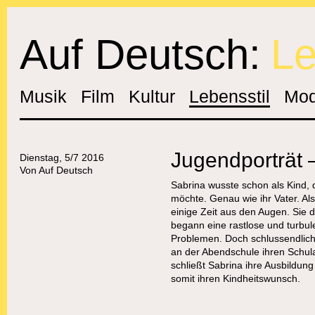
Auf Deutsch:
Le
Musik
Film
Kultur
Lebensstil
Mo
Jugendporträt 
Dienstag, 5/7 2016
Von
Auf Deutsch
Sabrina
wusste schon als Kind, 
möchte. Genau wie ihr Vater. Al
einige Zeit
aus
den Augen. Sie d
begann eine rastlose und turbul
Problemen.
Doch
schlussendlich
an der Abendschule ihren Schul
schließt
Sabrina
ihre Ausbildun
somit ihren Kindheitswunsch.