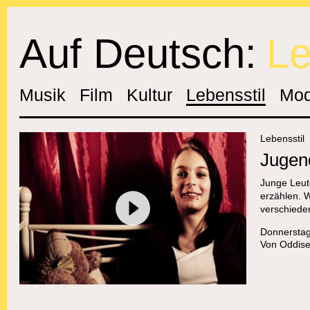
Auf Deutsch:
Le
Musik
Film
Kultur
Lebensstil
Mo
Lebensstil
Jugen
Junge Leut
erzählen. W
verschiede
Donnerstag
Von
Oddis